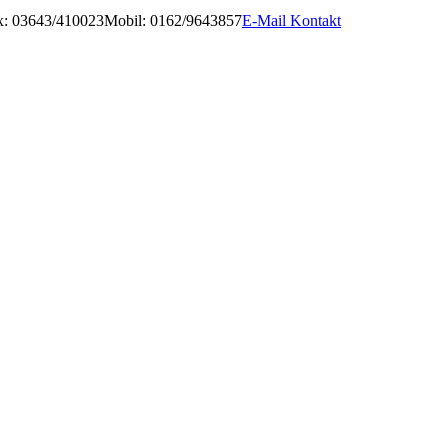
x: 03643/410023
Mobil: 0162/9643857
E-Mail Kontakt