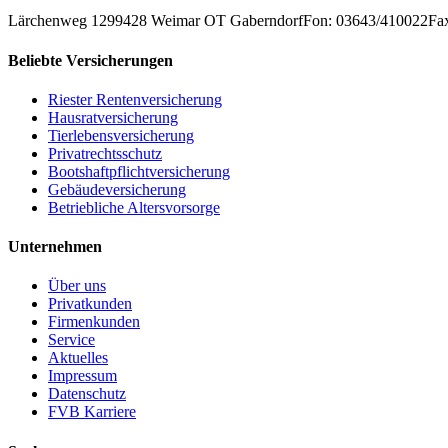
Lärchenweg 12
99428
Weimar OT Gaberndorf
Fon: 03643/410022
Fa
Beliebte Versicherungen
Riester Rentenversicherung
Hausratversicherung
Tierlebensversicherung
Privatrechtsschutz
Bootshaftpflichtversicherung
Gebäudeversicherung
Betriebliche Altersvorsorge
Unternehmen
Über uns
Privatkunden
Firmenkunden
Service
Aktuelles
Impressum
Datenschutz
FVB Karriere