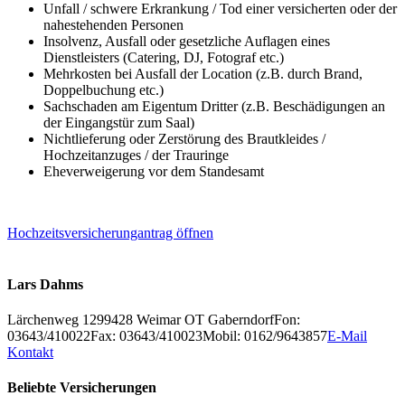
Unfall / schwere Erkrankung / Tod einer versicherten oder der
nahestehenden Personen
Insolvenz, Ausfall oder gesetzliche Auflagen eines
Dienstleisters (Catering, DJ, Fotograf etc.)
Mehrkosten bei Ausfall der Location (z.B. durch Brand,
Doppelbuchung etc.)
Sachschaden am Eigentum Dritter (z.B. Beschädigungen an
der Eingangstür zum Saal)
Nichtlieferung oder Zerstörung des Brautkleides /
Hochzeitanzuges / der Trauringe
Eheverweigerung vor dem Standesamt
Hochzeitsversicherungantrag öffnen
Lars Dahms
Lärchenweg 12
99428
Weimar OT Gaberndorf
Fon:
03643/410022
Fax: 03643/410023
Mobil: 0162/9643857
E-Mail
Kontakt
Beliebte Versicherungen